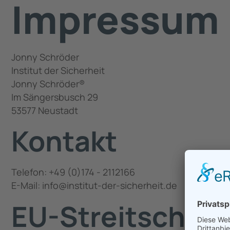
Impressum
Jonny Schröder
Institut der Sicherheit
Jonny Schröder®
Im Sängersbusch 29
53577 Neustadt
Kontakt
Telefon: +49 (0)174 - 2112166
E-Mail: info@institut-der-sicherheit.de
EU-Streitschlic