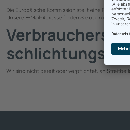
Die Europäische Kommission stellt eine Plattform z
Unsere E-Mail-Adresse finden Sie oben im Impress
Verbraucher­stre
schlichtungs­ste
Wir sind nicht bereit oder verpflichtet, an Streit