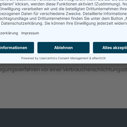
ur Online-Streitbeilegung (OS) bereit:
https://ec.euro
um.
it­beilegung/Univ
lle
beilegungsverfahren vor einer Verbraucherschlichtungss