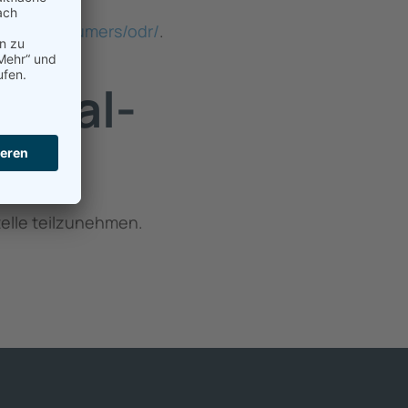
pa.eu/consumers/odr/
.
ersal­
telle teilzunehmen.